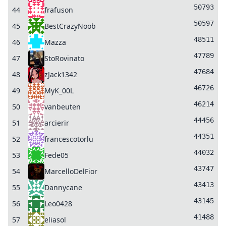
50793
44
frafuson
50597
45
BestCrazyNoob
48511
46
Mazza
47789
47
StoRovinato
47684
48
zJack1342
46726
49
MyK_00L
46214
50
vanbeuten
44456
51
arcierir
44351
52
francescotorlu
44032
53
Fede05
43747
54
MarcelloDelFior
43413
55
Dannycane
43145
56
Leo0428
41488
57
eliasol