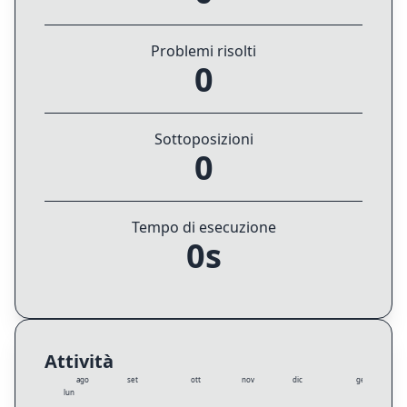
Problemi risolti
0
Sottoposizioni
0
Tempo di esecuzione
0s
Attività
ago
set
ott
nov
dic
gen
lun