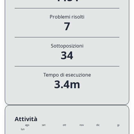
Problemi risolti
7
Sottoposizioni
34
Tempo di esecuzione
3.4m
Attività
ago
set
ott
nov
dic
gen
lun