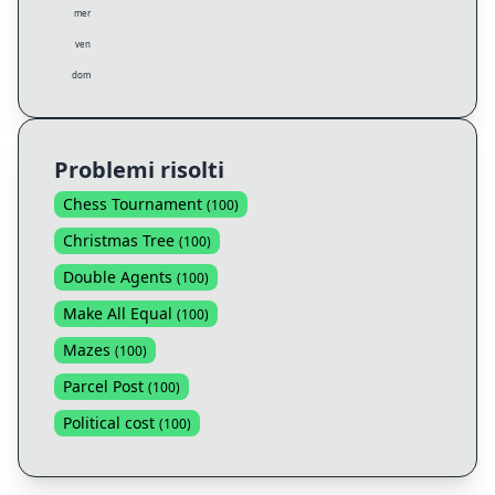
mer
ven
dom
Problemi risolti
Chess Tournament
(
100
)
Christmas Tree
(
100
)
Double Agents
(
100
)
Make All Equal
(
100
)
Mazes
(
100
)
Parcel Post
(
100
)
Political cost
(
100
)