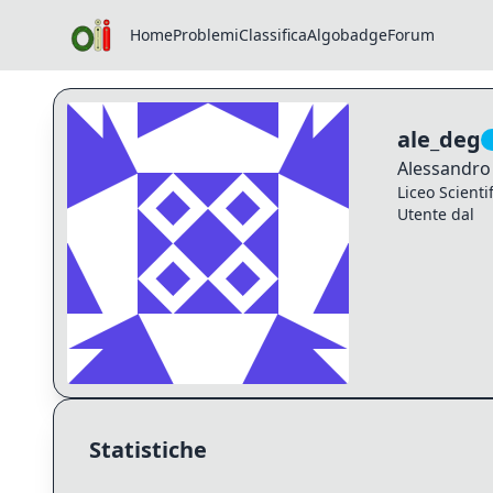
Home
Problemi
Classifica
Algobadge
Forum
Profilo di ale_deg
ale_deg
Alessandro
Liceo Scienti
Utente dal
Statistiche