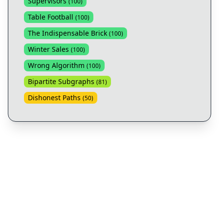
Supervisors
(
100
)
Table Football
(
100
)
The Indispensable Brick
(
100
)
Winter Sales
(
100
)
Wrong Algorithm
(
100
)
Bipartite Subgraphs
(
81
)
Dishonest Paths
(
50
)