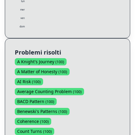
lun
mer
ven
dom
Problemi risolti
A Knight's Journey
(
100
)
A Matter of Honesty
(
100
)
AI Risk
(
100
)
Average Counting Problem
(
100
)
BACD Pattern
(
100
)
Benewski's Patterns
(
100
)
Coherence
(
100
)
Count Turns
(
100
)