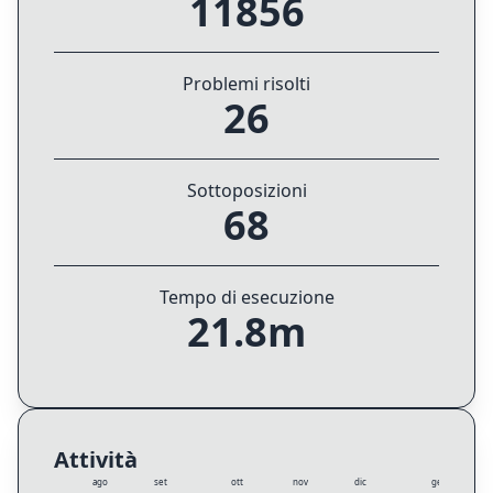
11856
Problemi risolti
26
Sottoposizioni
68
Tempo di esecuzione
21.8m
Attività
ago
set
ott
nov
dic
gen