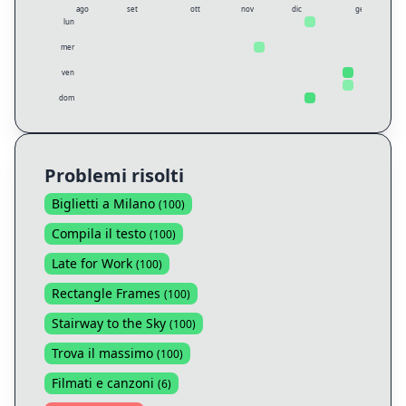
ago
set
ott
nov
dic
gen
lun
mer
ven
dom
Problemi risolti
Biglietti a Milano
(
100
)
Compila il testo
(
100
)
Late for Work
(
100
)
Rectangle Frames
(
100
)
Stairway to the Sky
(
100
)
Trova il massimo
(
100
)
Filmati e canzoni
(
6
)