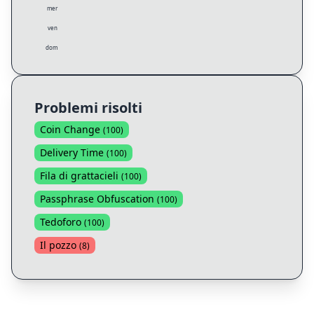
mer
ven
dom
Problemi risolti
Coin Change
(
100
)
Delivery Time
(
100
)
Fila di grattacieli
(
100
)
Passphrase Obfuscation
(
100
)
Tedoforo
(
100
)
Il pozzo
(
8
)