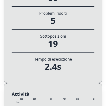
Problemi risolti
5
Sottoposizioni
19
Tempo di esecuzione
2.4s
Attività
ago
set
ott
nov
dic
gen
lun