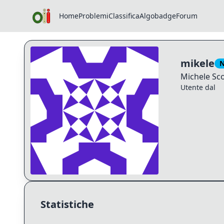
Home
Problemi
Classifica
Algobadge
Forum
Profilo di mikele
mikele
N
Michele
Sco
Utente dal
Statistiche