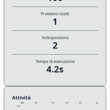
Problemi risolti
1
Sottoposizioni
2
Tempo di esecuzione
4.2s
Attività
ago
set
ott
nov
dic
gen
lun