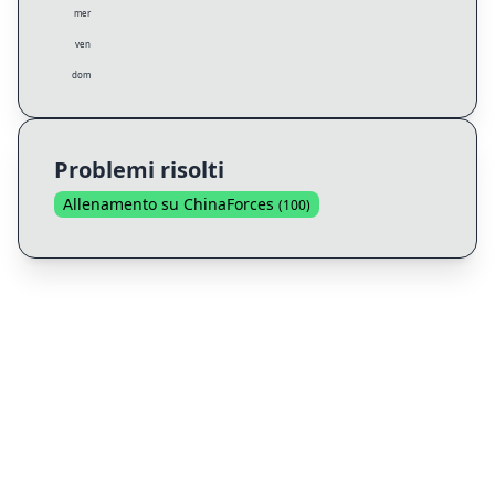
mer
ven
dom
Problemi risolti
Allenamento su ChinaForces
(
100
)