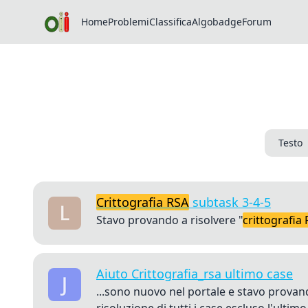
Home
Problemi
Classifica
Algobadge
Forum
Testo
Crittografia RSA
subtask 3-4-5
Stavo provando a risolvere "
crittografia
Aiuto Crittografia_rsa ultimo case
...sono nuovo nel portale e stavo provan