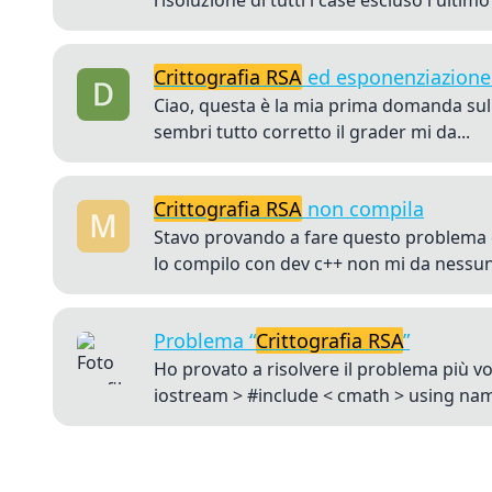
risoluzione di tutti i case escluso l'ultimo
Crittografia RSA
ed esponenziazione
Ciao, questa è la mia prima domanda sul
sembri tutto corretto il grader mi da...
Crittografia RSA
non compila
Stavo provando a fare questo problema e 
lo compilo con dev c++ non mi da nessun
Problema “
Crittografia RSA
”
Ho provato a risolvere il problema più v
iostream > #include < cmath > using nam