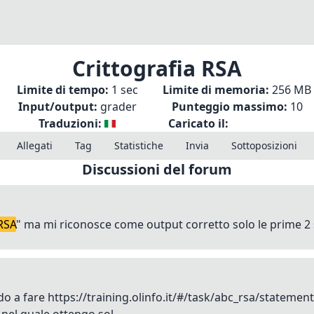
Crittografia RSA
Limite di tempo:
1 sec
Limite di memoria:
256 MB
Input/output:
grader
Punteggio massimo:
10
Traduzioni:
Caricato il:
Allegati
Tag
Statistiche
Invia
Sottoposizioni
Discussioni del forum
 RSA
" ma mi riconosce come output corretto solo le prime 2 su
do a fare https://training.olinfo.it/#/task/abc_rsa/statemen