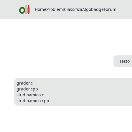
Home
Problemi
Classifica
Algobadge
Forum
Testo
grader.c
grader.cpp
studioamico.c
studioamico.cpp