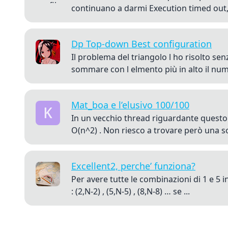
continuano a darmi Execution timed out
Dp Top-down Best configuration
Il problema del triangolo l ho risolto s
sommare con l elmento più in alto il num
Mat_boa e l’elusivo 100/100
In un vecchio thread riguardante questo 
O(n^2) . Non riesco a trovare però una so
Excellent2, perche’ funziona?
Per avere tutte le combinazioni di 1 e 5 in
: (2,N-2) , (5,N-5) , (8,N-8) … se ...