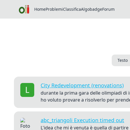
Home
Problemi
Classifica
Algobadge
Forum
Testo
City Redevelopment (renovations)
durante la prima gara delle olimpiadi d
ho voluto provare a risolverlo per prende
abc_triangoli Execution timed out
L'idea che mi è venuta è quella di partir