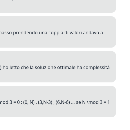
l basso prendendo una coppia di valori andavo a
 ho letto che la soluzione ottimale ha complessità
d 3 = 0 : (0, N) , (3,N-3) , (6,N-6) … se N \mod 3 = 1