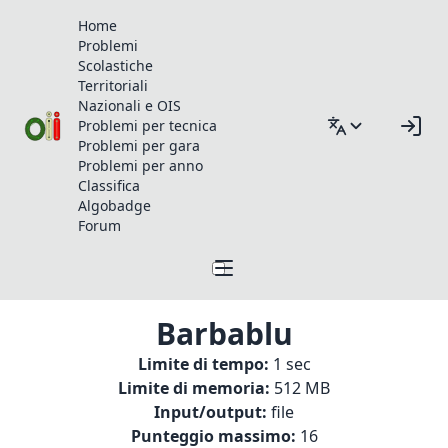
Home
Problemi
Scolastiche
Territoriali
Nazionali e OIS
Problemi per tecnica
Problemi per gara
Problemi per anno
Classifica
Algobadge
Forum
Barbablu
Limite di tempo:
1 sec
Limite di memoria:
512 MB
Input/output:
file
Punteggio massimo:
16