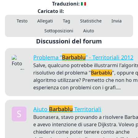
Traduzioni:
Caricato il:
Testo
Allegati
Tag
Statistiche
Invia
Sottoposizioni
Aiuto
Discussioni del forum
Problema “
Barbablu
” - Territoriali 2012
Salve, qualcuno potrebbe illustrarmi l'algori
risolutivo del problema "
Barbablu
", oppure 
algoritmo utilizzare? Premetto che non ho m
esperienza con problemi con i grafi....
Aiuto
Barbablu
Territoriali
Buonasera, stavo provando a risolvere Barb
e avevo intenzione di usare Dijkstra. Volevo 
chiedervi come poter tenere conto anche