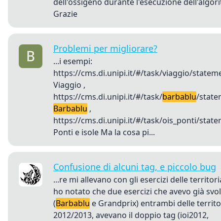
dell'ossigeno durante l'esecuzione dell'algor
Grazie
Problemi per migliorare?
...i esempi:
https://cms.di.unipi.it/#/task/viaggio/statem
Viaggio ,
https://cms.di.unipi.it/#/task/
barbablu
/stat
Barbablu
,
https://cms.di.unipi.it/#/task/ois_ponti/stat
Ponti e isole Ma la cosa pi...
Confusione di alcuni tag, e piccolo bug
...re mi allevano con gli esercizi delle territori
ho notato che due esercizi che avevo già svo
(
Barbablu
e Grandprix) entrambi delle territor
2012/2013, avevano il doppio tag (ioi2012,