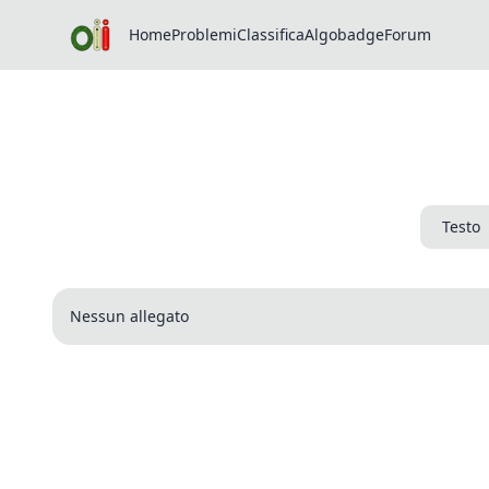
Home
Problemi
Classifica
Algobadge
Forum
Testo
Nessun allegato