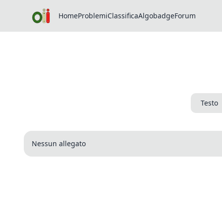
Home
Problemi
Classifica
Algobadge
Forum
Testo
Nessun allegato