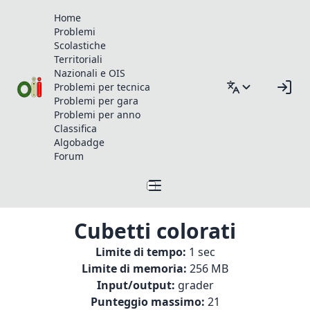
Home
Problemi
Scolastiche
Territoriali
Nazionali e OIS
Problemi per tecnica
Problemi per gara
Problemi per anno
Classifica
Algobadge
Forum
Cubetti colorati
Limite di tempo:
1 sec
Limite di memoria:
256 MB
Input/output:
grader
Punteggio massimo:
21