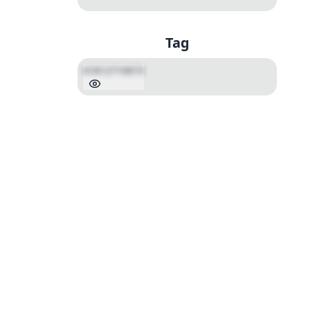
Tag
61812710673