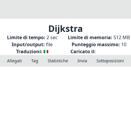
Dijkstra
Limite di tempo:
2 sec
Limite di memoria:
512 MB
Input/output:
file
Punteggio massimo:
10
Traduzioni:
Caricato il:
Allegati
Tag
Statistiche
Invia
Sottoposizioni