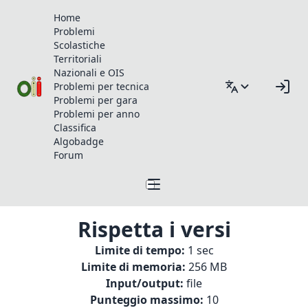
Home
Problemi
Scolastiche
Territoriali
Nazionali e OIS
Problemi per tecnica
Problemi per gara
Problemi per anno
Classifica
Algobadge
Forum
Rispetta i versi
Limite di tempo:
1 sec
Limite di memoria:
256 MB
Input/output:
file
Punteggio massimo:
10