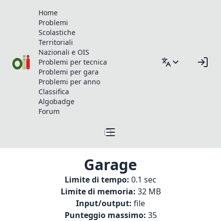
Home
Problemi
Scolastiche
Territoriali
Nazionali e OIS
Problemi per tecnica
Problemi per gara
Problemi per anno
Classifica
Algobadge
Forum
Garage
Limite di tempo:
0.1 sec
Limite di memoria:
32 MB
Input/output:
file
Punteggio massimo:
35