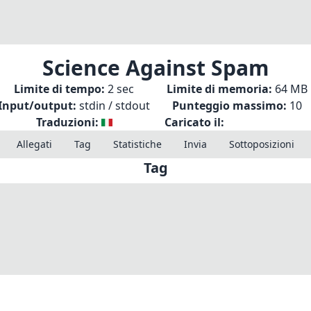
Science Against Spam
Limite di tempo:
2 sec
Limite di memoria:
64 MB
Input/output:
stdin / stdout
Punteggio massimo:
10
Traduzioni:
Caricato il:
Allegati
Tag
Statistiche
Invia
Sottoposizioni
Tag