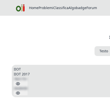
Home
Problemi
Classifica
Algobadge
Forum
Testo
IIOT
IIOT 2017
7831751
3428430