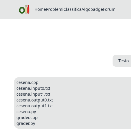
Home
Problemi
Classifica
Algobadge
Forum
Testo
cesena.cpp
cesena.input0.txt
cesena.input1.txt
cesena.output0.txt
cesena.output1.txt
cesena.py
grader.cpp
grader.py