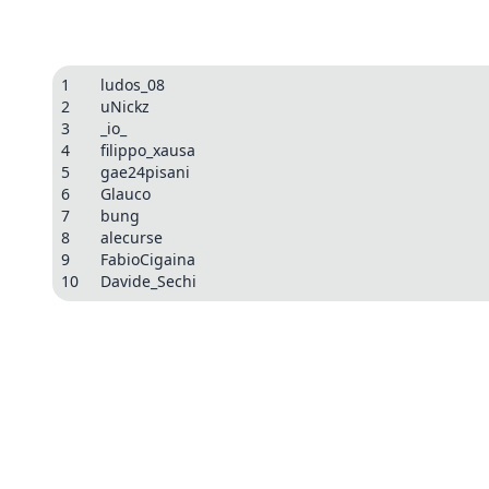
1
ludos_08
2
uNickz
3
_io_
4
filippo_xausa
5
gae24pisani
6
Glauco
7
bung
8
alecurse
9
FabioCigaina
10
Davide_Sechi