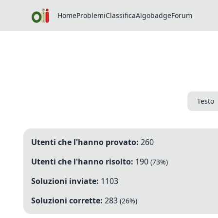
Home
Problemi
Classifica
Algobadge
Forum
Testo
Utenti che l'hanno provato:
260
Utenti che l'hanno risolto:
190
(
73
%)
Soluzioni inviate:
1103
Soluzioni corrette:
283
(
26
%)