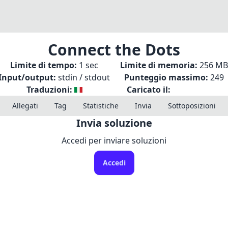
Connect the Dots
Limite di tempo:
1 sec
Limite di memoria:
256 MB
Input/output:
stdin / stdout
Punteggio massimo:
249
Traduzioni:
Caricato il:
Allegati
Tag
Statistiche
Invia
Sottoposizioni
Invia soluzione
Accedi per inviare soluzioni
Accedi