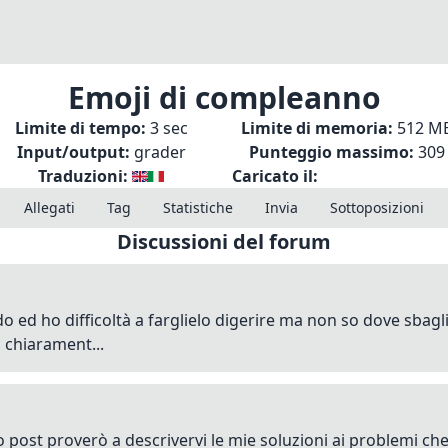
Emoji di compleanno
Limite di tempo:
3 sec
Limite di memoria:
512 M
Input/output:
grader
Punteggio massimo:
309
Traduzioni:
Caricato il:
Allegati
Tag
Statistiche
Invia
Sottoposizioni
Discussioni del forum
do ed ho difficoltà a farglielo digerire ma non so dove sbagl
 chiarament...
to post proverò a descrivervi le mie soluzioni ai problemi ch