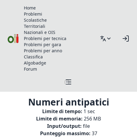
Home
Problemi
Scolastiche
Territoriali
Nazionali e OIS
Problemi per tecnica
Problemi per gara
Problemi per anno
Classifica
Algobadge
Forum
Numeri antipatici
Limite di tempo:
1 sec
Limite di memoria:
256 MB
Input/output:
file
Punteggio massimo:
37