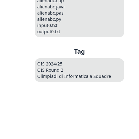
alienabc.cpp
alienabc.java
alienabc.pas
alienabc.py
input0.txt
output0.txt
Tag
OIS 2024/25
OIS Round 2
Olimpiadi di Informatica a Squadre