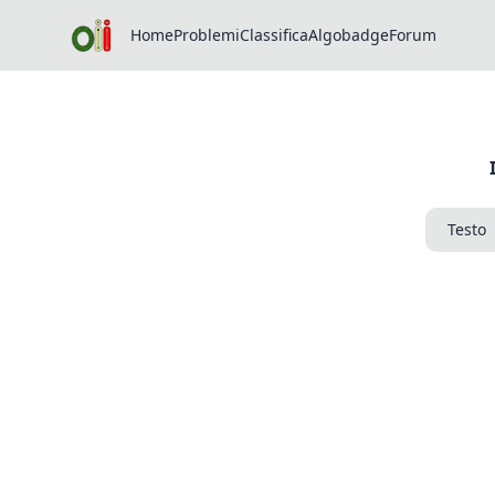
Home
Problemi
Classifica
Algobadge
Forum
Testo