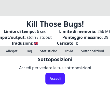
Kill Those Bugs!
Limite di tempo:
6 sec
Limite di memoria:
256 M
Input/output:
stdin / stdout
Punteggio massimo:
29
Traduzioni:
Caricato il:
Allegati
Tag
Statistiche
Invia
Sottoposizioni
Sottoposizioni
Accedi per vedere le tue sottoposizioni
Accedi