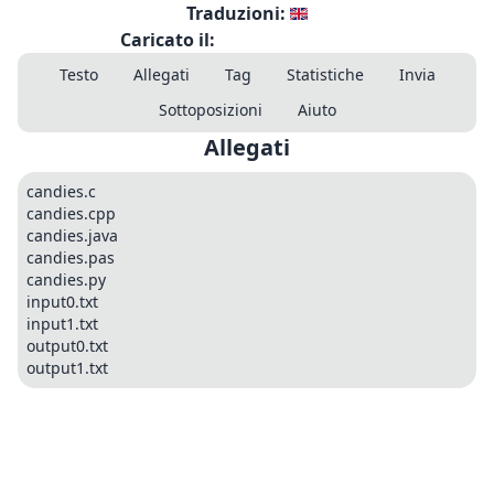
Traduzioni:
Caricato il:
Testo
Allegati
Tag
Statistiche
Invia
Sottoposizioni
Aiuto
Allegati
candies.c
candies.cpp
candies.java
candies.pas
candies.py
input0.txt
input1.txt
output0.txt
output1.txt