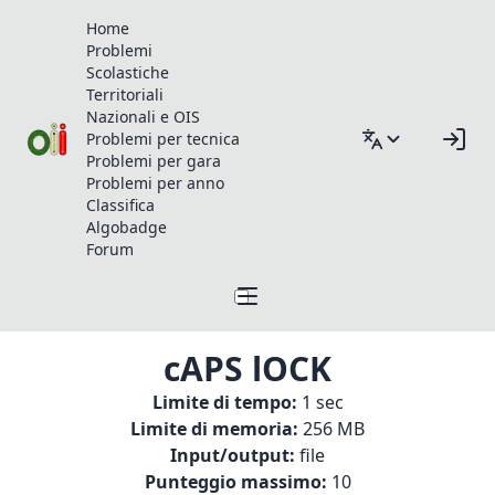
Home
Problemi
Scolastiche
Territoriali
Nazionali e OIS
Problemi per tecnica
Problemi per gara
Problemi per anno
Classifica
Algobadge
Forum
cAPS lOCK
Limite di tempo:
1 sec
Limite di memoria:
256 MB
Input/output:
file
Punteggio massimo:
10