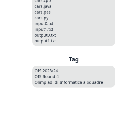
cars.cpp
cars.java
cars.pas
cars.py
input0.txt
input1.txt
output0.txt
output1.txt
Tag
OIS 2023/24
OIS Round 4
Olimpiadi di Informatica a Squadre