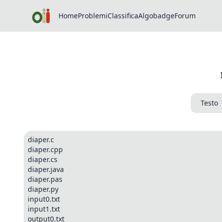
Home
Problemi
Classifica
Algobadge
Forum
Testo
diaper.c
diaper.cpp
diaper.cs
diaper.java
diaper.pas
diaper.py
input0.txt
input1.txt
output0.txt