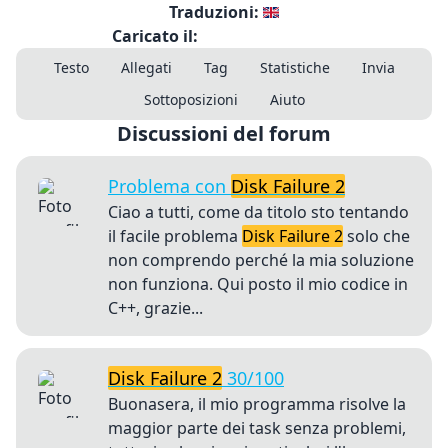
Traduzioni:
Caricato il:
Testo
Allegati
Tag
Statistiche
Invia
Sottoposizioni
Aiuto
Discussioni del forum
Problema con
Disk Failure 2
Ciao a tutti, come da titolo sto tentando
il facile problema
Disk Failure 2
solo che
non comprendo perché la mia soluzione
non funziona. Qui posto il mio codice in
C++, grazie...
Disk Failure 2
30/100
Buonasera, il mio programma risolve la
maggior parte dei task senza problemi,