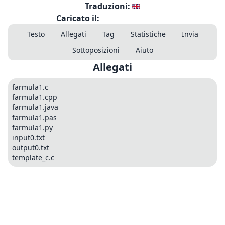
Traduzioni:
Caricato il:
Testo
Allegati
Tag
Statistiche
Invia
Sottoposizioni
Aiuto
Allegati
farmula1.c
farmula1.cpp
farmula1.java
farmula1.pas
farmula1.py
input0.txt
output0.txt
template_c.c