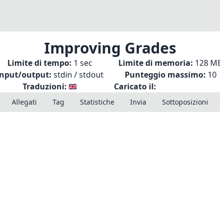
Improving Grades
Limite di tempo:
1 sec
Limite di memoria:
128 M
Input/output:
stdin / stdout
Punteggio massimo:
10
Traduzioni:
Caricato il:
Allegati
Tag
Statistiche
Invia
Sottoposizioni