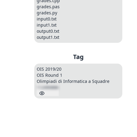
grades.cpp
grades.pas
grades.py
input0.txt
input1.txt
output0.txt
output1.txt
Tag
OIS 2019/20
OIS Round 1
Olimpiadi di Informatica a Squadre
112490886