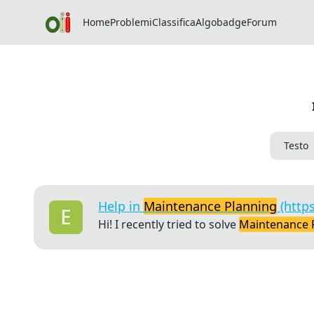
Home
Problemi
Classifica
Algobadge
Forum
Testo
Help in
Maintenance Planning
(https
Hi! I recently tried to solve
Maintenance 