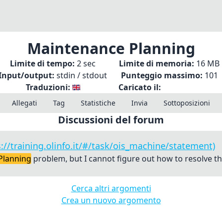
Maintenance Planning
Limite di tempo:
2 sec
Limite di memoria:
16 MB
Input/output:
stdin / stdout
Punteggio massimo:
101
Traduzioni:
Caricato il:
Allegati
Tag
Statistiche
Invia
Sottoposizioni
Discussioni del forum
://training.olinfo.it/#/task/ois_machine/statement)
Planning
problem, but I cannot figure out how to resolve the l
Cerca altri argomenti
Crea un nuovo argomento