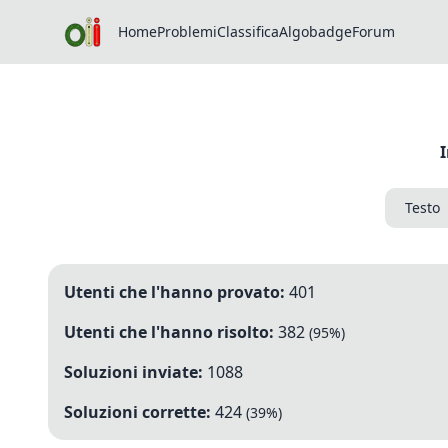
Home
Problemi
Classifica
Algobadge
Forum
Testo
Utenti che l'hanno provato:
401
Utenti che l'hanno risolto:
382
(
95
%)
Soluzioni inviate:
1088
Soluzioni corrette:
424
(
39
%)