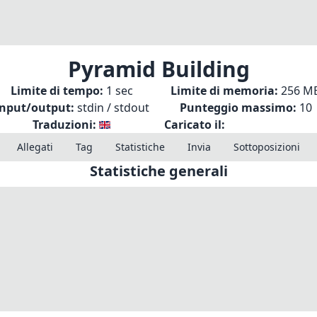
Pyramid Building
Limite di tempo:
1 sec
Limite di memoria:
256 M
Input/output:
stdin / stdout
Punteggio massimo:
10
Traduzioni:
Caricato il:
Allegati
Tag
Statistiche
Invia
Sottoposizioni
Statistiche generali