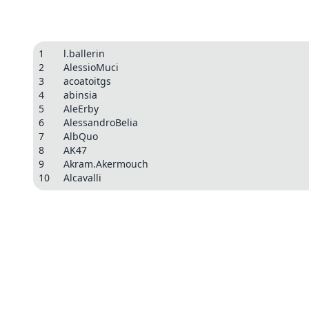
1
l.ballerin
2
AlessioMuci
3
acoatoitgs
4
abinsia
5
AleErby
6
AlessandroBelia
7
AlbQuo
8
AK47
9
Akram.Akermouch
10
Alcavalli