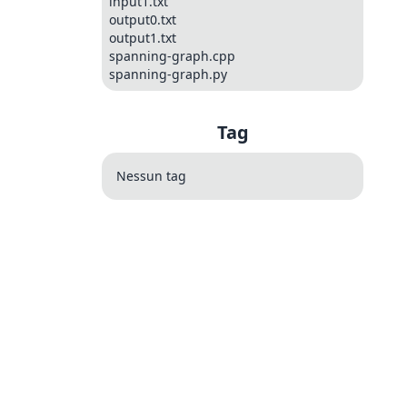
input1.txt
output0.txt
output1.txt
spanning-graph.cpp
spanning-graph.py
Tag
Nessun tag