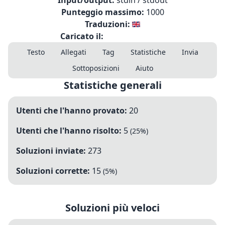
Input/output:
stdin / stdout
Punteggio massimo:
1000
Traduzioni:
Caricato il:
Testo
Allegati
Tag
Statistiche
Invia
Sottoposizioni
Aiuto
Statistiche generali
Utenti che l'hanno provato:
20
Utenti che l'hanno risolto:
5
(
25
%)
Soluzioni inviate:
273
Soluzioni corrette:
15
(
5
%)
Soluzioni più veloci