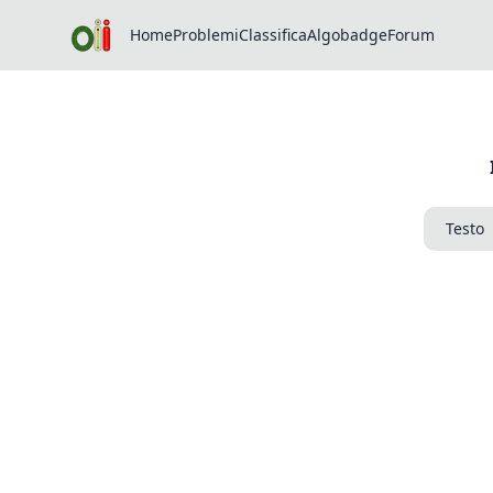
Home
Problemi
Classifica
Algobadge
Forum
Testo