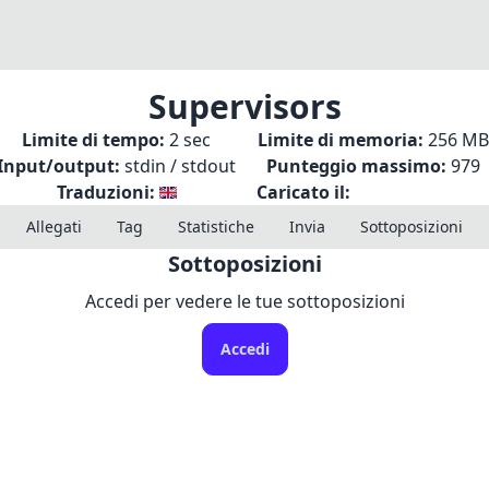
Supervisors
Limite di tempo:
2 sec
Limite di memoria:
256 MB
Input/output:
stdin / stdout
Punteggio massimo:
979
Traduzioni:
Caricato il:
Allegati
Tag
Statistiche
Invia
Sottoposizioni
Sottoposizioni
Accedi per vedere le tue sottoposizioni
Accedi