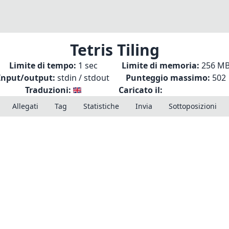
Tetris Tiling
Limite di tempo:
1 sec
Limite di memoria:
256 M
Input/output:
stdin / stdout
Punteggio massimo:
502
Traduzioni:
Caricato il:
Allegati
Tag
Statistiche
Invia
Sottoposizioni