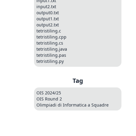
input1.txt
input2.txt
output0.txt
output1.txt
output2.txt
tetristiling.c
tetristiling.cpp
tetristiling.cs
tetristiling.java
tetristiling.pas
tetristiling.py
Tag
OIS 2024/25
OIS Round 2
Olimpiadi di Informatica a Squadre