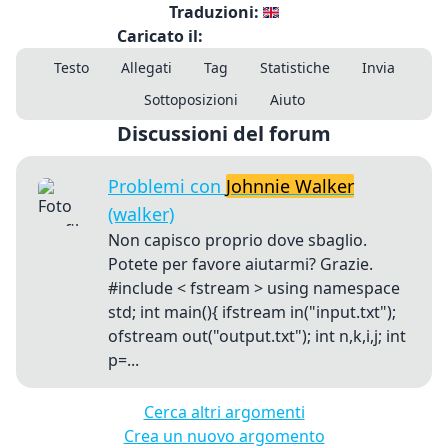
Traduzioni:
Caricato il:
Testo
Allegati
Tag
Statistiche
Invia
Sottoposizioni
Aiuto
Discussioni del forum
Problemi con
Johnnie Walker
(walker)
Non capisco proprio dove sbaglio.
Potete per favore aiutarmi? Grazie.
#include < fstream > using namespace
std; int main(){ ifstream in("input.txt");
ofstream out("output.txt"); int n,k,i,j; int
p=...
Cerca altri argomenti
Crea un nuovo argomento