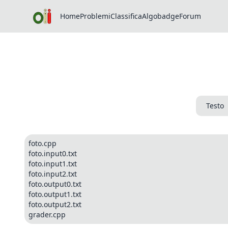
Home
Problemi
Classifica
Algobadge
Forum
Testo
foto.cpp
foto.input0.txt
foto.input1.txt
foto.input2.txt
foto.output0.txt
foto.output1.txt
foto.output2.txt
grader.cpp