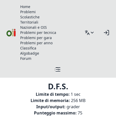
Home
Problemi
Scolastiche
Territoriali
Nazionali e OIS
Problemi per tecnica
Problemi per gara
Problemi per anno
Classifica
Algobadge
Forum
D.F.S.
Limite di tempo:
1 sec
Limite di memoria:
256 MB
Input/output:
grader
Punteggio massimo:
75