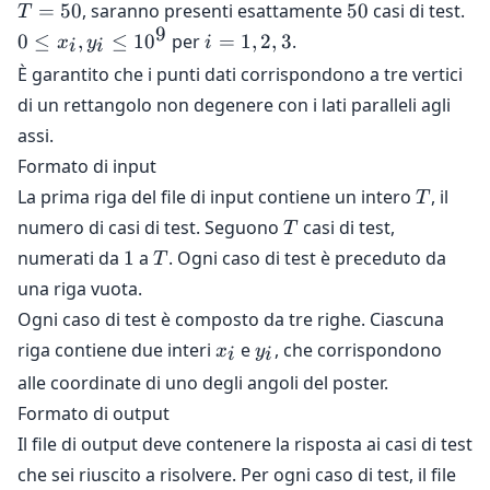
T
50
=
50
, saranno presenti esattamente
50
casi di test.
T
=
9
0 \le
i
0
≤
,
≤
1
0
per
=
1
,
2
,
3
.
x
y
i
i
i
50
x_i,
=
È garantito che i punti dati corrispondono a tre vertici
y_i
1,
di un rettangolo non degenere con i lati paralleli agli
\le
2,
assi.
10^9
3
Formato di input
T
La prima riga del file di input contiene un intero
, il
T
T
numero di casi di test. Seguono
casi di test,
T
1
T
numerati da
1
a
. Ogni caso di test è preceduto da
T
una riga vuota.
Ogni caso di test è composto da tre righe. Ciascuna
x_i
y_i
riga contiene due interi
e
, che corrispondono
x
y
i
i
alle coordinate di uno degli angoli del poster.
Formato di output
Il file di output deve contenere la risposta ai casi di test
che sei riuscito a risolvere. Per ogni caso di test, il file