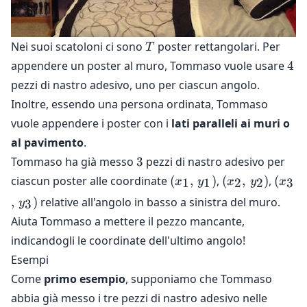
T
Nei suoi scatoloni ci sono
poster rettangolari. Per
T
4
appendere un poster al muro, Tommaso vuole usare
4
pezzi di nastro adesivo, uno per ciascun angolo.
Inoltre, essendo una persona ordinata, Tommaso
vuole appendere i poster con i
lati paralleli ai muri o
al pavimento
.
3
Tommaso ha già messo
3
pezzi di nastro adesivo per
(x_1,\,
(x_2,\,
(x_3,
ciascun poster alle coordinate
(
,
)
,
(
,
)
,
(
1
1
2
2
3
x
y
x
y
x
y_1)
y_2)
y_3)
,
)
relative all'angolo in basso a sinistra del muro.
3
y
Aiuta Tommaso a mettere il pezzo mancante,
indicandogli le coordinate dell'ultimo angolo!
Esempi
Come
primo esempio
, supponiamo che Tommaso
abbia già messo i tre pezzi di nastro adesivo nelle