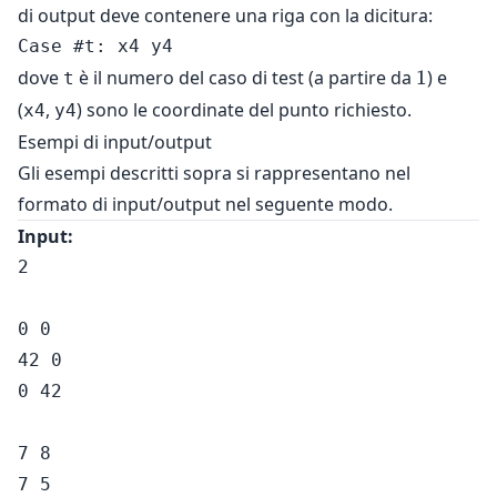
di output deve contenere una riga con la dicitura:
1
dove
è il numero del caso di test (a partire da
1
) e
t
(
,
) sono le coordinate del punto richiesto.
x4
y4
Esempi di input/output
Gli esempi descritti sopra si rappresentano nel
formato di input/output nel seguente modo.
Input:
2

0 0

42 0

0 42

7 8

7 5
