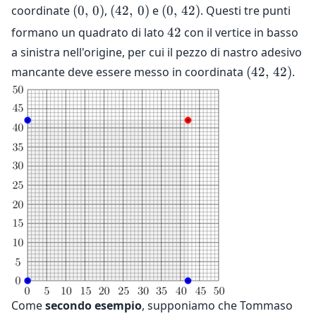
(0,\,
(42,\,
(0,\,
coordinate
(
0
,
0
)
,
(
42
,
0
)
e
(
0
,
42
)
. Questi tre punti
0)
0)
42)
42
formano un quadrato di lato
42
con il vertice in basso
a sinistra nell'origine, per cui il pezzo di nastro adesivo
(42,\,
mancante deve essere messo in coordinata
(
42
,
42
)
.
42)
Come
secondo esempio
, supponiamo che Tommaso