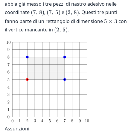
abbia già messo i tre pezzi di nastro adesivo nelle
(7,\,
(7,\,
(2,\,
coordinate
(
7
,
8
)
,
(
7
,
5
)
e
(
2
,
8
)
. Questi tre punti
8)
5)
8)
5
fanno parte di un rettangolo di dimensione
5
×
3
con
\times
(2,\,
il vertice mancante in
(
2
,
5
)
.
3
5)
Assunzioni