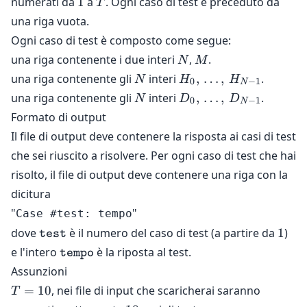
numerati da
1
a
. Ogni caso di test è preceduto da
T
una riga vuota.
Ogni caso di test è composto come segue:
N
M
una riga contenente i due interi
,
.
N
M
N
H_{0},
una riga contenente gli
interi
,
…
,
.
N
H
H
0
−
1
N
\,
N
D_{0},
una riga contenente gli
interi
,
…
,
.
N
D
D
0
−
1
N
\ldots,
\,
Formato di output
\,
\ldots,
Il file di output deve contenere la risposta ai casi di test
H_{N-
\,
che sei riuscito a risolvere. Per ogni caso di test che hai
1}
D_{N-
risolto, il file di output deve contenere una riga con la
1}
dicitura
"
"
Case #test: tempo
\mathtt{test}
1
dove
è il numero del caso di test (a partire da
1
)
test
\mathtt{tempo}
e l'intero
è la riposta al test.
tempo
Assunzioni
T
=
10
, nei file di input che scaricherai saranno
T
=