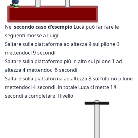
Nel
secondo caso d'esempio
Luca può far fare le
seguenti mosse a Luigi:
9
0
Saltare sulla piattaforma ad altezza
9
sul pilone
0
9
mettendoci
9
secondi.
1
Saltare sulla piattaforma più in alto sul pilone
1
ad
4
5
altezza
4
mettendoci
5
secondi.
8
Saltare sulla piattaforma ad altezza
8
sull'ultimo pilone
4
18
mettendoci
4
secondi. in totale Luca ci mette
18
secondi a completare il livello.