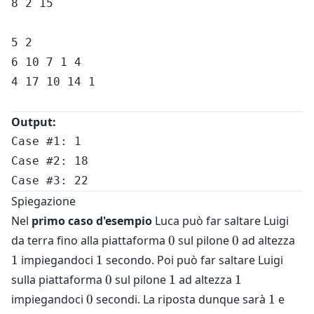
8 2 15 

5 2

6 10 7 1 4 

4 17 10 14 1

Output:
Case #1: 1

Case #2: 18

Spiegazione
Nel
primo caso d'esempio
Luca può far saltare Luigi
0
0
1
da terra fino alla piattaforma
0
sul pilone
0
ad altezza
1
1
impiegandoci
1
secondo. Poi può far saltare Luigi
0
1
1
sulla piattaforma
0
sul pilone
1
ad altezza
1
0
1
impiegandoci
0
secondi. La riposta dunque sarà
1
e