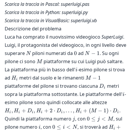
Scarica la traccia in Pascal:
superluigi.pas
Scarica la traccia in Python:
superluigi.py
Scarica la traccia in VisualBasic:
superluigi.vb
Descrizione del problema
Luca ha comprato il nuovissimo videogioco
SuperLuigi
.
Luigi, il protagonista del videogioco, in ogni livello deve
N
0
N-
superare
piloni numerati da
0
ad
−
1
. Su ogni
N
N
1
M
pilone ci sono
piattaforme su cui Luigi può saltare.
M
i
La piattaforma più in basso dell'
-esimo pilone si trova
i
H_i
M-
ad
metri dal suolo e le rimanenti
−
1
H
M
i
1
D_i
piattaforme del pilone si trovano ciascuna
metri
D
i
i
sopra la piattaforma sottostante. Le piattaforme dell'
-
i
H_i,H_i+
esimo pilone sono quindi collocate alle altezze
\cdot D_i,
,
+
,
+
2
⋅
,
…
,
+
(
−
1
)
⋅
.
H
H
D
H
D
H
M
D
i
i
i
i
i
i
i
H_i+(M-1
j
0
Quindi la piattaforma numero
, con
0
≤
<
, sul
j
j
M
D_i
\le
i
0
H_i
pilone numero
, con
0
≤
<
, si troverà ad
+
i
i
N
H
i