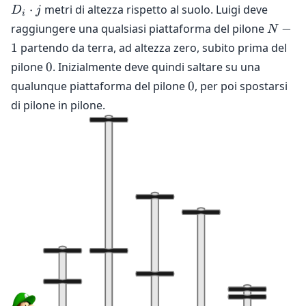
j
\le
+
⋅
metri di altezza rispetto al suolo. Luigi deve
D
j
i
<
i
D_i
N-
raggiungere una qualsiasi piattaforma del pilone
−
N
M
<
\cdot
1
1
partendo da terra, ad altezza zero, subito prima del
N
j
0
pilone
0
. Inizialmente deve quindi saltare su una
0
qualunque piattaforma del pilone
0
, per poi spostarsi
di pilone in pilone.