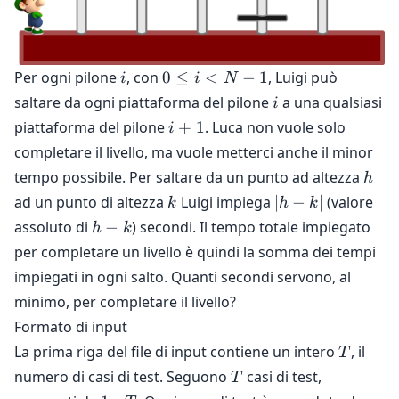
i
0
Per ogni pilone
, con
0
≤
<
−
1
, Luigi può
i
i
N
\le
i
saltare da ogni piattaforma del pilone
a una qualsiasi
i
i
i+1
piattaforma del pilone
+
1
. Luca non vuole solo
i
<
completare il livello, ma vuole metterci anche il minor
N-
h
tempo possibile. Per saltare da un punto ad altezza
1
h
k
|h
ad un punto di altezza
Luigi impiega
∣
−
∣
(valore
k
h
k
-
h-
assoluto di
−
) secondi. Il tempo totale impiegato
h
k
k|
k
per completare un livello è quindi la somma dei tempi
impiegati in ogni salto. Quanti secondi servono, al
minimo, per completare il livello?
Formato di input
T
La prima riga del file di input contiene un intero
, il
T
T
numero di casi di test. Seguono
casi di test,
T
1
T