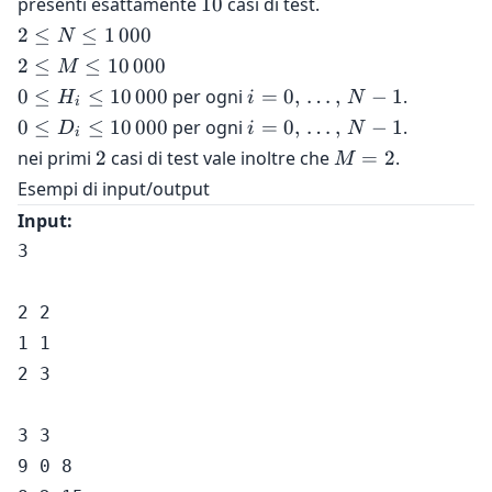
10
presenti esattamente
10
casi di test.
10
2 \le
2
≤
≤
1
000
N
N \le
2 \le M
2
≤
≤
10
000
M
1\,000
\le
0 \le
i = 0,
0
≤
≤
10
000
per ogni
=
0
,
…
,
−
1
.
H
i
N
i
10\,000
H_i \le
\,
0 \le
i = 0,
0
≤
≤
10
000
per ogni
=
0
,
…
,
−
1
.
D
i
N
i
10\,000
\dots,
D_i \le
\,
2
M
nei primi
2
casi di test vale inoltre che
=
2
.
M
\, N-1
10\,000
\dots,
=
Esempi di input/output
\, N-1
2
Input:
3

2 2

1 1

2 3

3 3

9 0 8 
