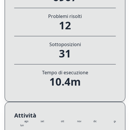
Problemi risolti
12
Sottoposizioni
31
Tempo di esecuzione
10.4m
Attività
ago
set
ott
nov
dic
gen
lun