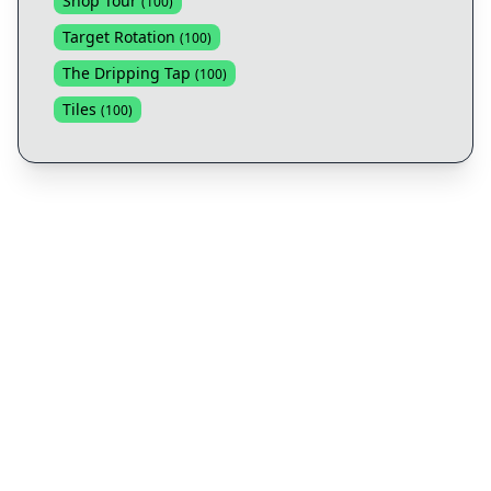
Shop Tour
(
100
)
Target Rotation
(
100
)
The Dripping Tap
(
100
)
Tiles
(
100
)