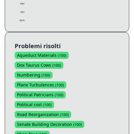
mer
ven
dom
Problemi risolti
Aqueduct Materials
(
100
)
Dox Taurus Cows
(
100
)
Numbering
(
100
)
Plane Turbulences
(
100
)
Political Patricians
(
100
)
Political cost
(
100
)
Road Reorganization
(
100
)
Senate Building Decoration
(
100
)