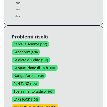
mer
ven
dom
Problemi risolti
Cerca le somme
(
100
)
Grandprix
(
100
)
La dieta di Poldo
(
100
)
La spartizione di Totò
(
100
)
Nanga Parbat
(
100
)
PaH TuNZ
(
100
)
Sbarramento tattico
(
100
)
cAPS lOCK
(
100
)