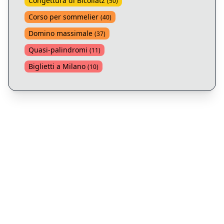
Congettura di Bicollatz
(
50
)
Corso per sommelier
(
40
)
Domino massimale
(
37
)
Quasi-palindromi
(
11
)
Biglietti a Milano
(
10
)