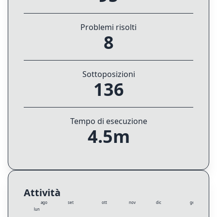
Problemi risolti
8
Sottoposizioni
136
Tempo di esecuzione
4.5m
Attività
ago
set
ott
nov
dic
gen
lun