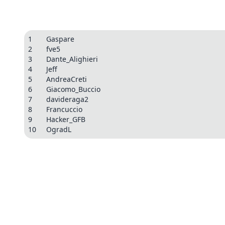
1
Gaspare
2
fve5
3
Dante_Alighieri
4
Jeff
5
AndreaCreti
6
Giacomo_Buccio
7
davideraga2
8
Francuccio
9
Hacker_GFB
10
OgradL