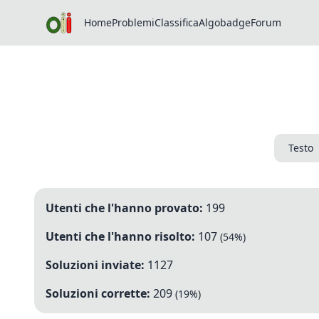
Home
Problemi
Classifica
Algobadge
Forum
Testo
Utenti che l'hanno provato:
199
Utenti che l'hanno risolto:
107
(
54
%)
Soluzioni inviate:
1127
Soluzioni corrette:
209
(
19
%)