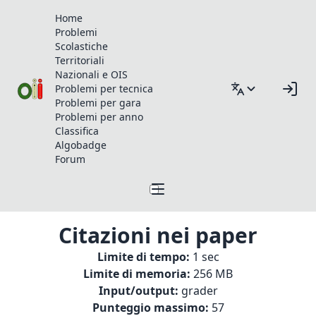
Home
Problemi
Scolastiche
Territoriali
Nazionali e OIS
Problemi per tecnica
Problemi per gara
Problemi per anno
Classifica
Algobadge
Forum
Citazioni nei paper
Limite di tempo:
1 sec
Limite di memoria:
256 MB
Input/output:
grader
Punteggio massimo:
57