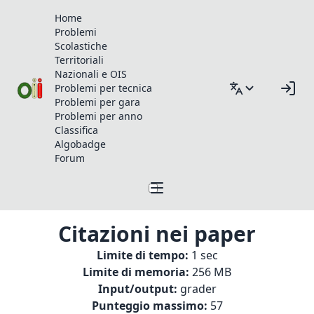
Home
Problemi
Scolastiche
Territoriali
Nazionali e OIS
Problemi per tecnica
Problemi per gara
Problemi per anno
Classifica
Algobadge
Forum
Citazioni nei paper
Limite di tempo:
1 sec
Limite di memoria:
256 MB
Input/output:
grader
Punteggio massimo:
57